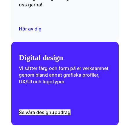
oss gärna!
Hör av dig
Digital design
Vi sätter färg och form på er verksamhet
genom bland annat grafiska profiler,
UX/UI och logotyper.
Se våra designuppdrag