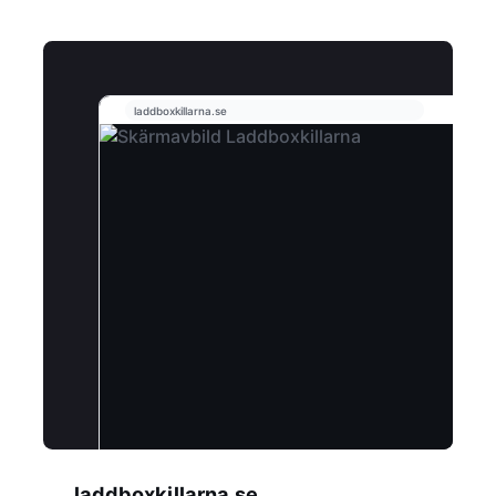
laddboxkillarna.se