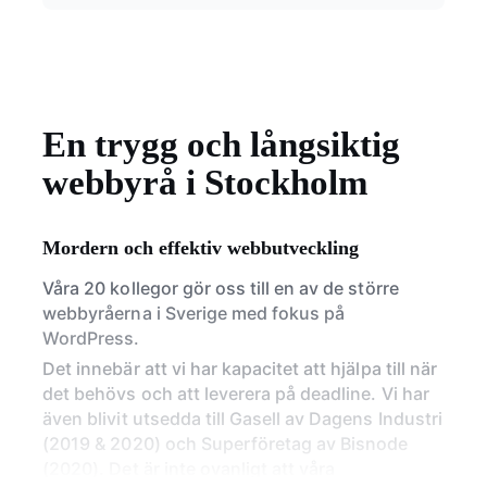
En trygg och långsiktig
webbyrå i Stockholm
Mordern och effektiv webbutveckling
Våra 20 kollegor gör oss till en av de större
webbyråerna i Sverige med fokus på
WordPress.
Det innebär att vi har kapacitet att hjälpa till när
det behövs och att leverera på deadline. Vi har
även blivit utsedda till Gasell av Dagens Industri
(2019 & 2020) och Superföretag av Bisnode
(2020). Det är inte ovanligt att våra